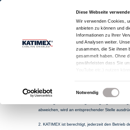
Diese Webseite verwende
Wir verwenden Cookies, um
anbieten zu können und di
Informationen zu Ihrer Ve
und Analysen weiter. Unse
Home
Lösungen
zusammen, die Sie ihnen b
gesammelt haben. Ohne die
gewährleisten dass Sie uns
YouTube etc.) nutzen kön
NUTZUNGSBEDINGU
Einwilligungsauswahl
Notwendig
1. Eine Nutzung dieser Internet-Seiten der KATIM
Grundlage dieser Nutzungsbedingungen zulässig.
abweichen, wird an entsprechender Stelle ausdrü
2. KATIMEX ist berechtigt, jederzeit den Betrieb