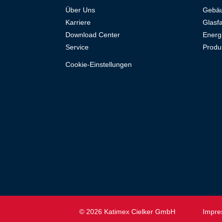
Über Uns
Gebäu
Karriere
Glasf
Download Center
Energ
Service
Produ
Cookie-Einstellungen
© 2026 Katimex Cielker GmbH
Impr