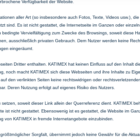
brochene Verfügbarkeit der Website.
mationen aller Art (so insbesondere auch Fotos, Texte, Videos usw.), d
 sind. Es ist nicht gestattet, die Internetseite im Ganzen oder einzeln
isch bedingte Vervielfältigung zum Zwecke des Browsings, soweit diese H
igenen, ausschließlich privaten Gebrauch. Dem Nutzer werden keine R
ngen eingeräumt.
iten Dritter enthalten. KATIMEX hat keinen Einfluss auf den Inhalt d
ng, noch macht KATIMEX sich diese Webseiten und ihre Inhalte zu Eige
 auf den verlinkten Seiten keine rechtswidrigen oder rechtsverletzende
tbar. Deren Nutzung erfolgt auf eigenes Risiko des Nutzers.
zu setzen, soweit dieser Link allein der Querreferenz dient. KATIMEX be
e ist nicht gestattet. Ebensowenig ist es gestattet, die Website im Ga
ng von KATIMEX in fremde Internetangebote einzubinden.
 größtmöglicher Sorgfalt, übernimmt jedoch keine Gewähr für die Aktualit