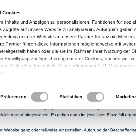
t Cookies
 Inhalte und Anzeigen zu personalisieren, Funktionen für sozia
e Zugriffe auf unsere Website zu analysieren. Außerdem geben w
rwendung unserer Website an unsere Partner für soziale Medien
re Partner führen diese Informationen möglicherweise mit weite
Produkte
Service
Unternehmen
ereitgestellt haben oder die sie im Rahmen Ihrer Nutzung der D
 Einwilligung zur Speicherung unserer Cookies, können wir nic
ere Seite ohne funktionelle Einschränkungen (z.B. Videodarstel
nen.
NGEN
Präferenzen
Statistiken
Marketin
EX Cielker GmbH, Bahnhofstr. 50, 54584 Jünkerath (nachfolgend kurz „
 Soweit spezielle Bedingungen für einzelne Nutzungen dieser Websi
cklich darauf hingewiesen. Es gelten dann im jeweiligen Einzelfall e
 der Website ganz oder teilweise einzustellen. Aufgrund der Beschaffe