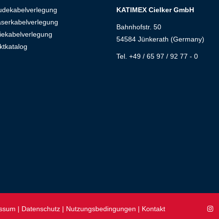
dekabelverlegung
KATIMEX Cielker GmbH
aserkabelverlegung
Bahnhofstr. 50
iekabelverlegung
54584 Jünkerath (Germany)
ktkatalog
Tel. +49 / 65 97 / 92 77 - 0
essum
|
Datenschutz
|
Nutzungsbedingungen
|
Kontakt