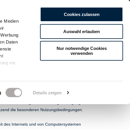
Français
Español
English
Cookies zulassen
le Medien
ir
Auswahl erlauben
, Werbung
ren Daten
Download
Nur notwendige Cookies
Kontakt
ienste
verwenden
ht
lung via
g
Details zeigen
KATIMEX“ genannt) ist ausschließlich auf
te von den nachfolgenden Nutzungsbedingungen
rgänzend die besonderen Nutzungsbedingungen.
nheit des Internets und von Computersystemen