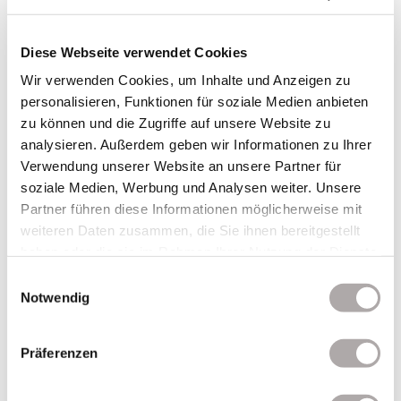
Diese Webseite verwendet Cookies
Wir verwenden Cookies, um Inhalte und Anzeigen zu
personalisieren, Funktionen für soziale Medien anbieten
zu können und die Zugriffe auf unsere Website zu
analysieren. Außerdem geben wir Informationen zu Ihrer
Verwendung unserer Website an unsere Partner für
soziale Medien, Werbung und Analysen weiter. Unsere
SPECIFIC TRAINING
Partner führen diese Informationen möglicherweise mit
weiteren Daten zusammen, die Sie ihnen bereitgestellt
We offer tailor made training in accordance to your
haben oder die sie im Rahmen Ihrer Nutzung der Dienste
requirements. Gain relevant Know-How in cable laying.
gesammelt haben. Ohne die Einwilligung zur Speicherung
Einwilligungsauswahl
Our in house training centre offers useful training and
unserer Cookies, können wir nicht gewährleisten dass
Notwendig
product demonstrations at our test facility.
Sie unsere Seite ohne funktionelle Einschränkungen (z.B.
Videodarstellung via YouTube etc.) nutzen können.
Präferenzen
Please be aware that at the moment we can only offer training in
German.