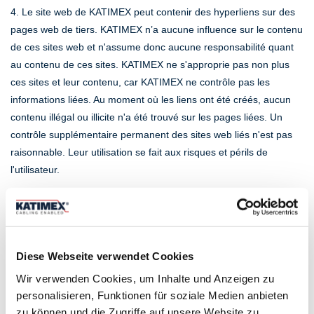
4. Le site web de KATIMEX peut contenir des hyperliens sur des
pages web de tiers. KATIMEX n’a aucune influence sur le contenu
de ces sites web et n'assume donc aucune responsabilité quant
au contenu de ces sites. KATIMEX ne s'approprie pas non plus
ces sites et leur contenu, car KATIMEX ne contrôle pas les
informations liées. Au moment où les liens ont été créés, aucun
contenu illégal ou illicite n'a été trouvé sur les pages liées. Un
contrôle supplémentaire permanent des sites web liés n'est pas
raisonnable. Leur utilisation se fait aux risques et périls de
l'utilisateur.
5. Il est permis d'établir un lien vers ce site web, à condition que
ce lien ne serve qu'à des fins de référencement. Toutefois,
KATIMEX se réserve le droit de révoquer cette autorisation à tout
Diese Webseite verwendet Cookies
moment. Le cadrage de ce site web n'est pas autorisé. Il n'est
pas non plus permis d'intégrer le site web, en tout ou en partie, à
Wir verwenden Cookies, um Inhalte und Anzeigen zu
d'autres offres Internet de tiers au moyen de liens ou d'autres
personalisieren, Funktionen für soziale Medien anbieten
moyens techniques sans l'accord exprès de KATIMEX.
zu können und die Zugriffe auf unsere Website zu