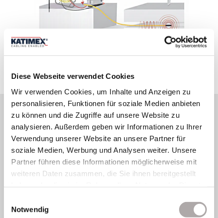
Diese Webseite verwendet Cookies
Wir verwenden Cookies, um Inhalte und Anzeigen zu
personalisieren, Funktionen für soziale Medien anbieten
zu können und die Zugriffe auf unsere Website zu
analysieren. Außerdem geben wir Informationen zu Ihrer
Verwendung unserer Website an unsere Partner für
soziale Medien, Werbung und Analysen weiter. Unsere
Technische Daten
Partner führen diese Informationen möglicherweise mit
auf einen Blick
weiteren Daten zusammen, die Sie ihnen bereitgestellt
haben oder die sie im Rahmen Ihrer Nutzung der Dienste
Band Ø: 2,5 mm
gesammelt haben. Ohne die Einwilligung zur Speicherung
E
unserer Cookies, können wir nicht gewährleisten dass
Band-Länge: 250 m
Notwendig
i